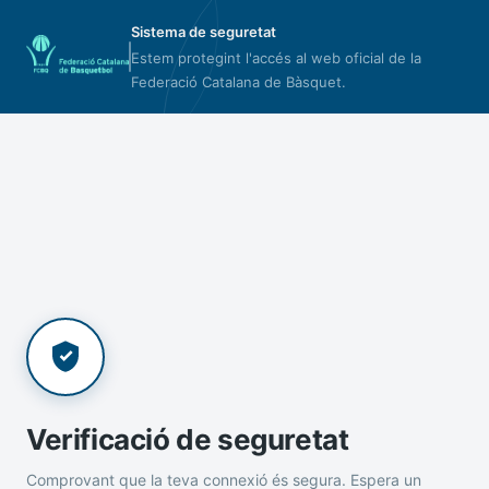
Sistema de seguretat
Estem protegint l'accés al web oficial de la
Federació Catalana de Bàsquet.
Verificació de seguretat
Comprovant que la teva connexió és segura. Espera un