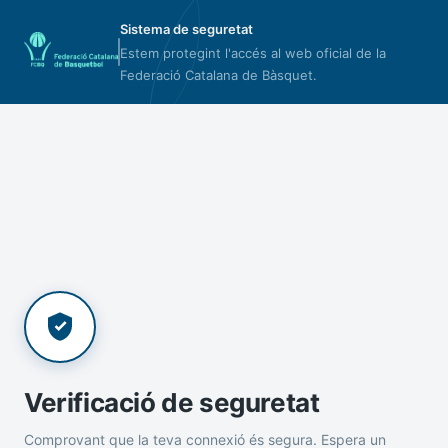
Sistema de seguretat
Estem protegint l'accés al web oficial de la
Federació Catalana de Bàsquet.
Verificació de seguretat
Comprovant que la teva connexió és segura. Espera un