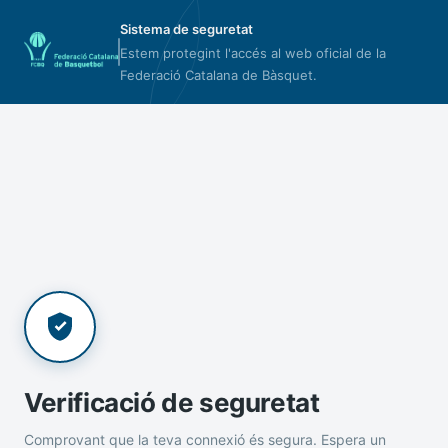
Sistema de seguretat
Estem protegint l'accés al web oficial de la
Federació Catalana de Bàsquet.
Verificació de seguretat
Comprovant que la teva connexió és segura. Espera un