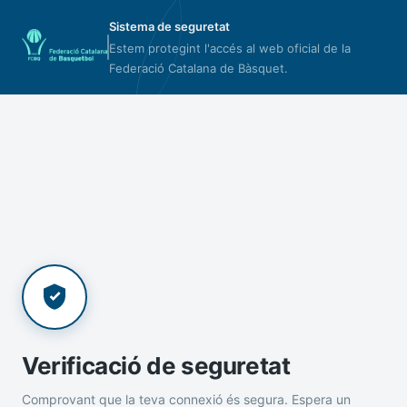
Sistema de seguretat
Estem protegint l'accés al web oficial de la
Federació Catalana de Bàsquet.
Verificació de seguretat
Comprovant que la teva connexió és segura. Espera un