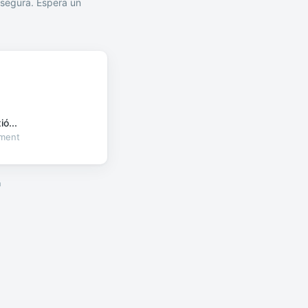
segura. Espera un
ó...
oment
a