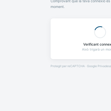
Comprovant que la teva connexió és 
moment.
Verificant connexi
Això trigarà un m
Protegit per reCAPTCHA · Google
Privades