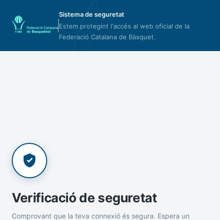
Sistema de seguretat
Estem protegint l'accés al web oficial de la
Federació Catalana de Bàsquet.
Verificació de seguretat
Comprovant que la teva connexió és segura. Espera un