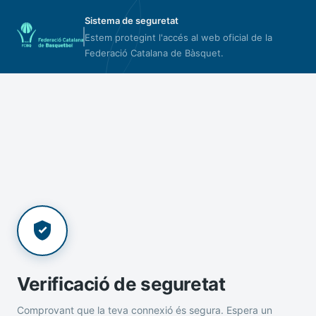
Sistema de seguretat
Estem protegint l'accés al web oficial de la
Federació Catalana de Bàsquet.
Verificació de seguretat
Comprovant que la teva connexió és segura. Espera un