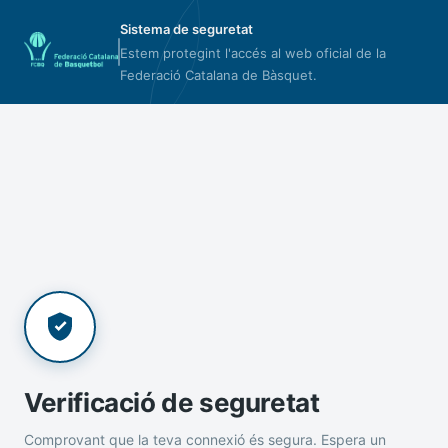
Sistema de seguretat
Estem protegint l'accés al web oficial de la
Federació Catalana de Bàsquet.
Verificació de seguretat
Comprovant que la teva connexió és segura. Espera un