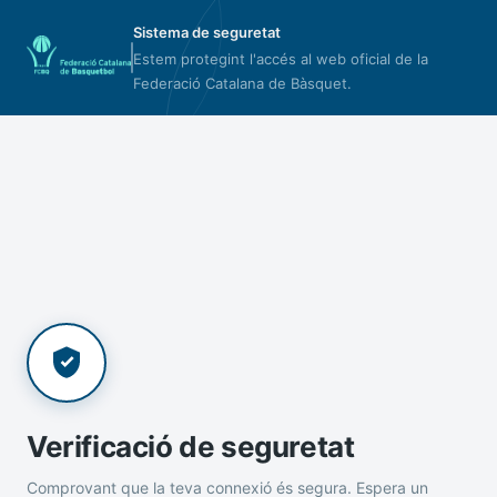
Sistema de seguretat
Estem protegint l'accés al web oficial de la
Federació Catalana de Bàsquet.
Verificació de seguretat
Comprovant que la teva connexió és segura. Espera un