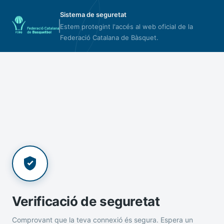
Sistema de seguretat
Estem protegint l'accés al web oficial de la
Federació Catalana de Bàsquet.
Verificació de seguretat
Comprovant que la teva connexió és segura. Espera un