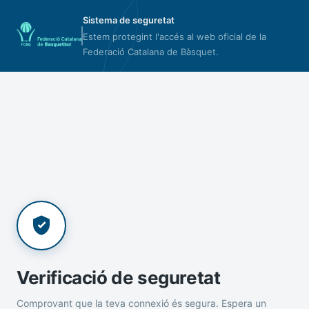
Sistema de seguretat
Estem protegint l'accés al web oficial de la
Federació Catalana de Bàsquet.
Verificació de seguretat
Comprovant que la teva connexió és segura. Espera un