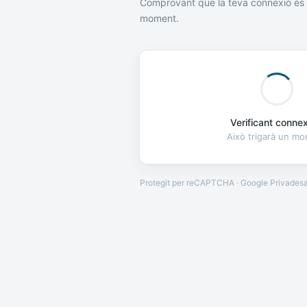
Comprovant que la teva connexió és 
moment.
Verificant connexi
Això trigarà un m
Protegit per reCAPTCHA · Google
Privades