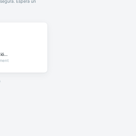
segura. Espera un
ó...
oment
a