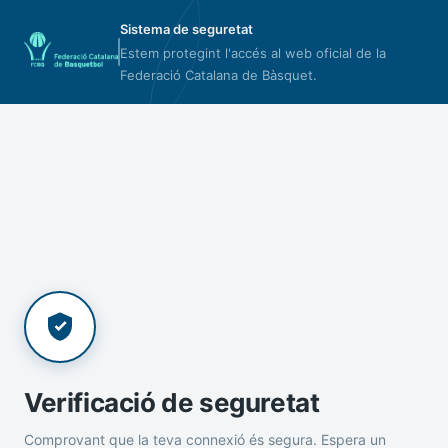
Sistema de seguretat
Estem protegint l'accés al web oficial de la
Federació Catalana de Bàsquet.
Verificació de seguretat
Comprovant que la teva connexió és segura. Espera un