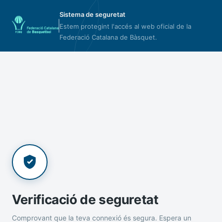
Sistema de seguretat
Estem protegint l'accés al web oficial de la
Federació Catalana de Bàsquet.
Verificació de seguretat
Comprovant que la teva connexió és segura. Espera un