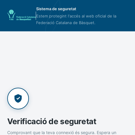
Sistema de seguretat
Estem protegint l'accés al web oficial de la
Federació Catalana de Bàsquet.
Verificació de seguretat
Comprovant que la teva connexió és segura. Espera un