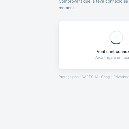
Comprovant que la teva connexió és 
moment.
Verificant connexi
Això trigarà un m
Protegit per reCAPTCHA · Google
Privades