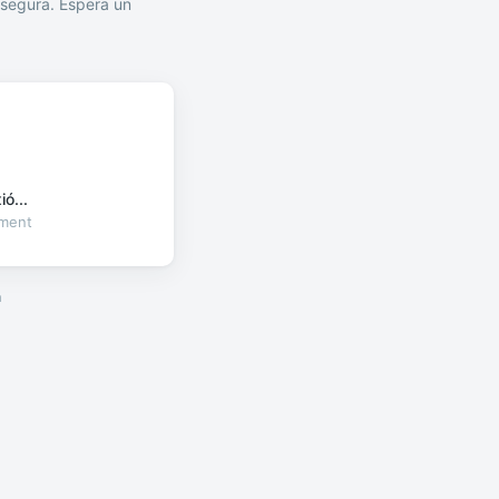
segura. Espera un
ó...
oment
a