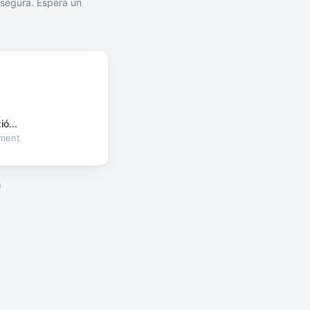
segura. Espera un
ó...
oment
a