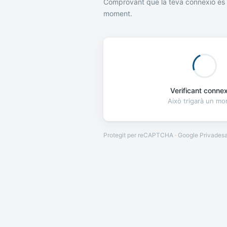
Comprovant que la teva connexió és 
moment.
Verificant connexi
Això trigarà un m
Protegit per reCAPTCHA · Google
Privades