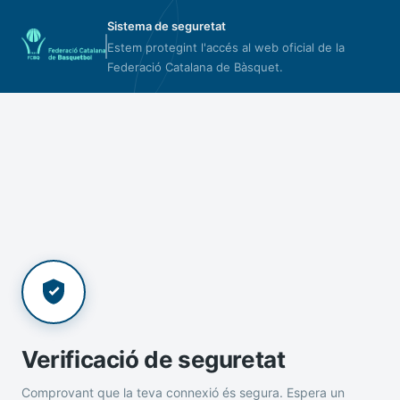
Sistema de seguretat
Estem protegint l'accés al web oficial de la
Federació Catalana de Bàsquet.
Verificació de seguretat
Comprovant que la teva connexió és segura. Espera un