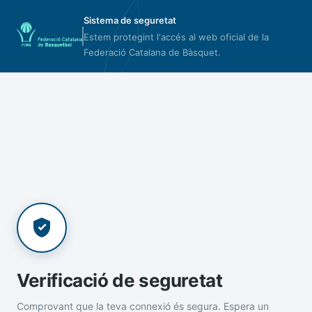
Sistema de seguretat
Estem protegint l'accés al web oficial de la
Federació Catalana de Bàsquet.
Verificació de seguretat
Comprovant que la teva connexió és segura. Espera un