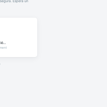
segura. Espera un
ó...
oment
a