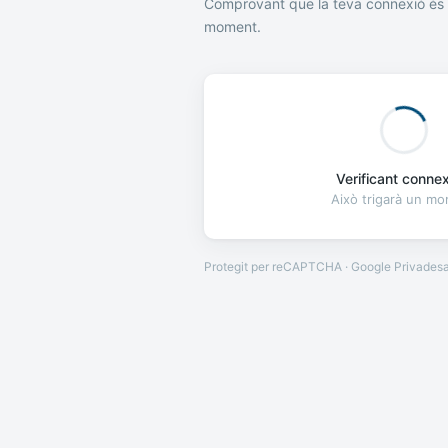
Comprovant que la teva connexió és 
moment.
Verificant connexi
Això trigarà un m
Protegit per reCAPTCHA · Google
Privades