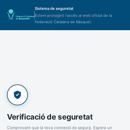
Sistema de seguretat
Estem protegint l'accés al web oficial de la
Federació Catalana de Bàsquet.
Verificació de seguretat
Comprovant que la teva connexió és segura. Espera un