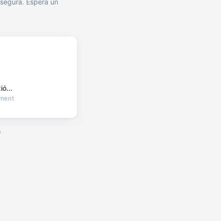
segura. Espera un
ó...
oment
a