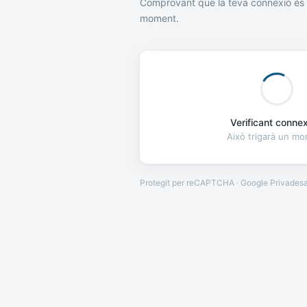
Comprovant que la teva connexió és 
moment.
Verificant connexi
Això trigarà un m
Protegit per reCAPTCHA · Google
Privades