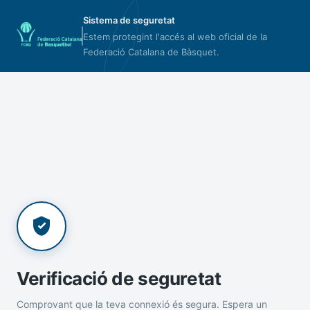
Sistema de seguretat
Estem protegint l'accés al web oficial de la
Federació Catalana de Bàsquet.
Verificació de seguretat
Comprovant que la teva connexió és segura. Espera un