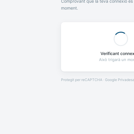
Comprovant que la teva connexió és 
moment.
Verificant connexi
Això trigarà un m
Protegit per reCAPTCHA · Google
Privades