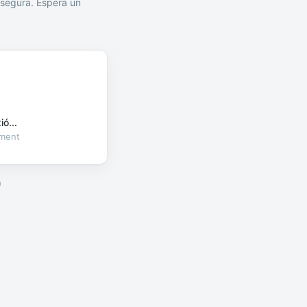
segura. Espera un
ó...
oment
a