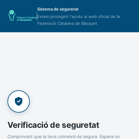
Sistema de seguretat
Estem protegint l'accés al web oficial de la
Federació Catalana de Bàsquet.
Verificació de seguretat
Comprovant que la teva connexió és segura. Espera un