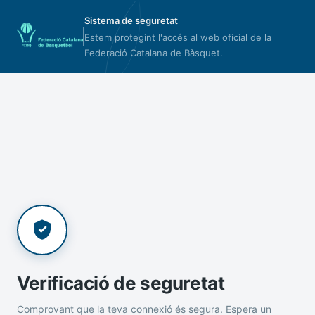
Sistema de seguretat
Estem protegint l'accés al web oficial de la
Federació Catalana de Bàsquet.
Verificació de seguretat
Comprovant que la teva connexió és segura. Espera un