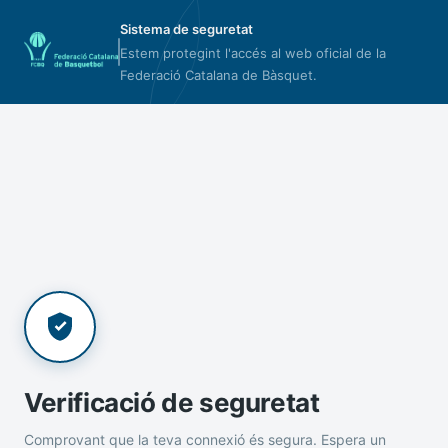
Sistema de seguretat
Estem protegint l'accés al web oficial de la
Federació Catalana de Bàsquet.
Verificació de seguretat
Comprovant que la teva connexió és segura. Espera un