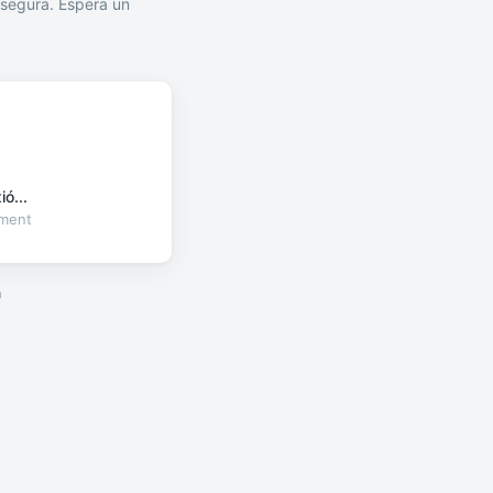
segura. Espera un
ó...
oment
a