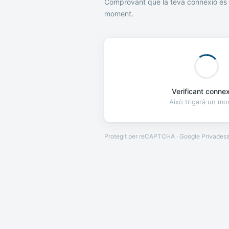
Comprovant que la teva connexió és 
moment.
Verificant connexi
Això trigarà un m
Protegit per reCAPTCHA · Google
Privades