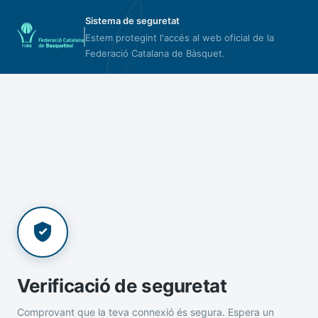
Sistema de seguretat
Estem protegint l'accés al web oficial de la
Federació Catalana de Bàsquet.
Verificació de seguretat
Comprovant que la teva connexió és segura. Espera un