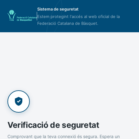
Sistema de seguretat
Estem protegint l'accés al web oficial de la
Federació Catalana de Bàsquet.
Verificació de seguretat
Comprovant que la teva connexió és segura. Espera un