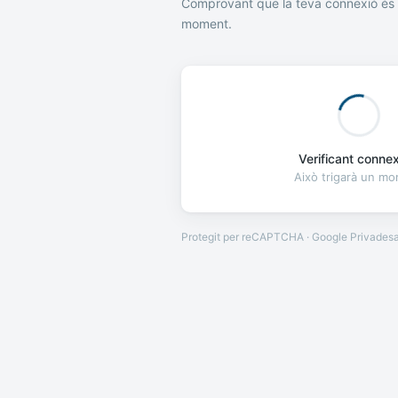
Comprovant que la teva connexió és 
moment.
Verificant connexi
Això trigarà un m
Protegit per reCAPTCHA · Google
Privades