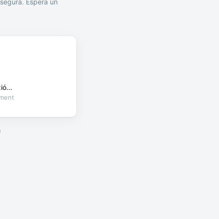
segura. Espera un
ó...
oment
a