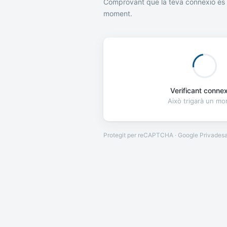
Comprovant que la teva connexió és 
moment.
Verificant connexi
Això trigarà un m
Protegit per reCAPTCHA · Google
Privades