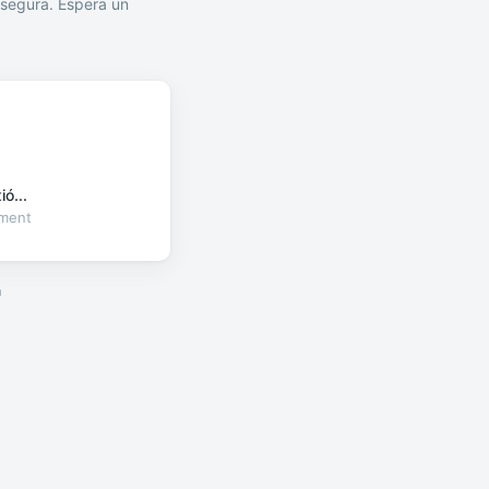
segura. Espera un
ó...
oment
a