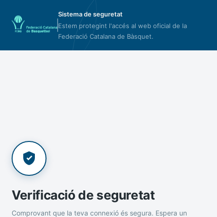
Sistema de seguretat
Estem protegint l'accés al web oficial de la
Federació Catalana de Bàsquet.
Verificació de seguretat
Comprovant que la teva connexió és segura. Espera un