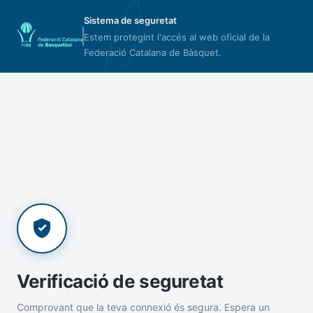
Sistema de seguretat
Estem protegint l'accés al web oficial de la
Federació Catalana de Bàsquet.
Verificació de seguretat
Comprovant que la teva connexió és segura. Espera un