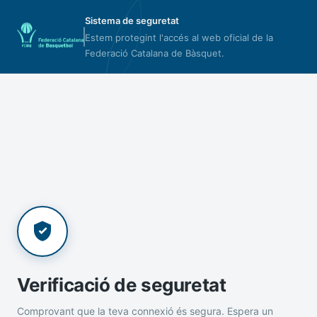
Sistema de seguretat
Estem protegint l'accés al web oficial de la
Federació Catalana de Bàsquet.
Verificació de seguretat
Comprovant que la teva connexió és segura. Espera un