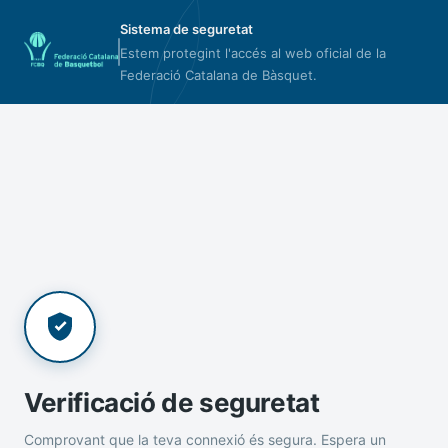
Sistema de seguretat
Estem protegint l'accés al web oficial de la
Federació Catalana de Bàsquet.
Verificació de seguretat
Comprovant que la teva connexió és segura. Espera un