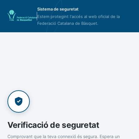
Sistema de seguretat
Estem protegint l'accés al web oficial de la
Federació Catalana de Bàsquet.
Verificació de seguretat
Comprovant que la teva connexió és segura. Espera un