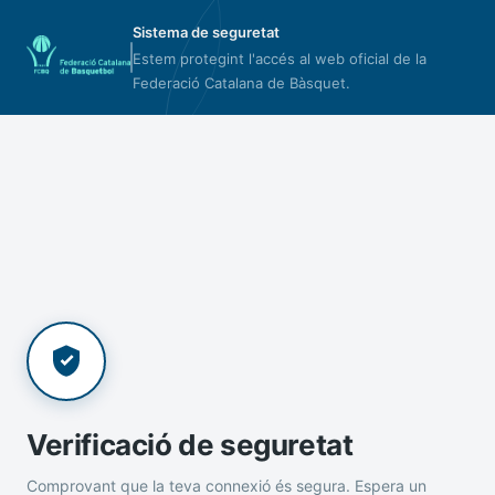
Sistema de seguretat
Estem protegint l'accés al web oficial de la
Federació Catalana de Bàsquet.
Verificació de seguretat
Comprovant que la teva connexió és segura. Espera un