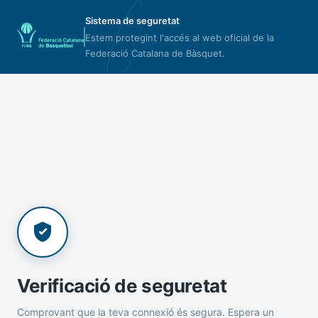
Sistema de seguretat
Estem protegint l'accés al web oficial de la
Federació Catalana de Bàsquet.
Verificació de seguretat
Comprovant que la teva connexió és segura. Espera un