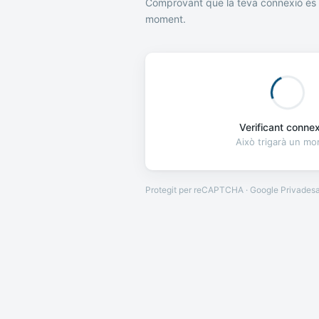
Comprovant que la teva connexió és 
moment.
Verificant connexi
Això trigarà un m
Protegit per reCAPTCHA · Google
Privades