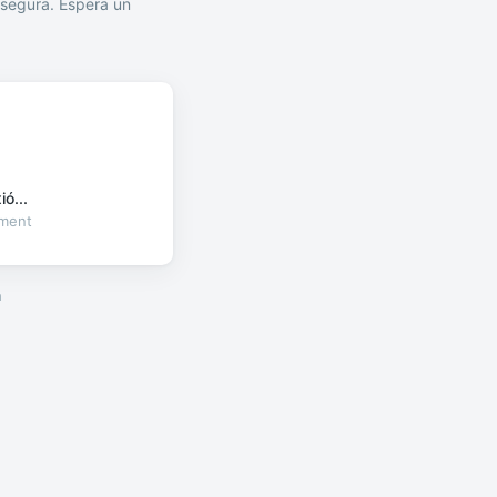
segura. Espera un
ó...
oment
a