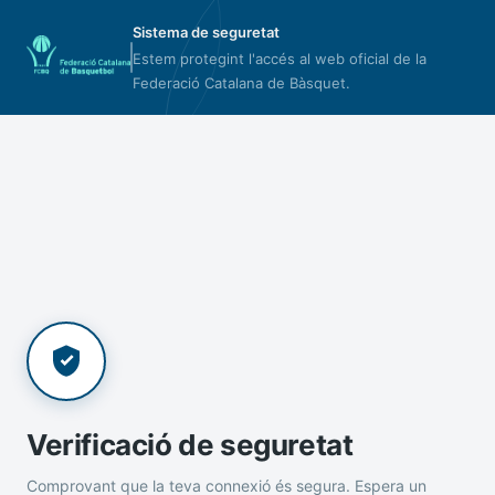
Sistema de seguretat
Estem protegint l'accés al web oficial de la
Federació Catalana de Bàsquet.
Verificació de seguretat
Comprovant que la teva connexió és segura. Espera un