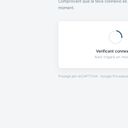
Comprovant que la teva connexió és 
moment.
Verificant connexi
Això trigarà un m
Protegit per reCAPTCHA · Google
Privades