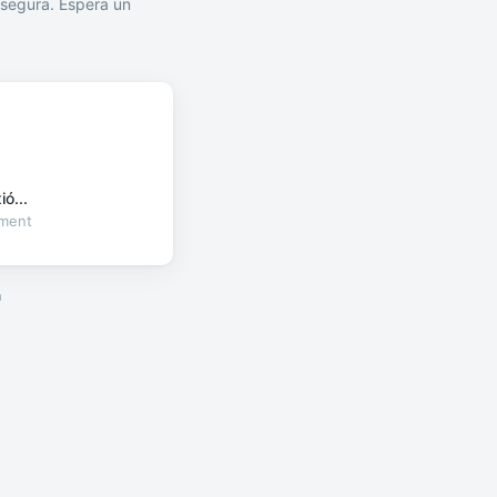
segura. Espera un
ó...
oment
a