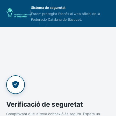
Sistema de seguretat
Estem protegint l'accés al web oficial de la
Federació Catalana de Bàsquet.
Verificació de seguretat
Comprovant que la teva connexió és segura. Espera un