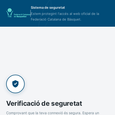
Sistema de seguretat
Estem protegint l'accés al web oficial de la
Federació Catalana de Bàsquet.
Verificació de seguretat
Comprovant que la teva connexió és segura. Espera un