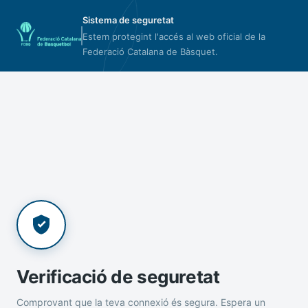
Sistema de seguretat
Estem protegint l'accés al web oficial de la
Federació Catalana de Bàsquet.
Verificació de seguretat
Comprovant que la teva connexió és segura. Espera un