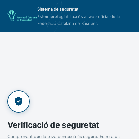
Sistema de seguretat
Estem protegint l'accés al web oficial de la
Federació Catalana de Bàsquet.
Verificació de seguretat
Comprovant que la teva connexió és segura. Espera un