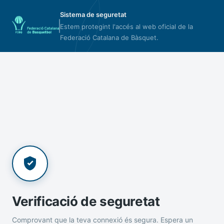
Sistema de seguretat
Estem protegint l'accés al web oficial de la
Federació Catalana de Bàsquet.
Verificació de seguretat
Comprovant que la teva connexió és segura. Espera un