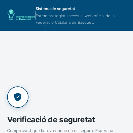
Sistema de seguretat
Estem protegint l'accés al web oficial de la
Federació Catalana de Bàsquet.
Verificació de seguretat
Comprovant que la teva connexió és segura. Espera un