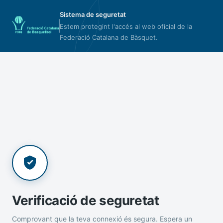
Sistema de seguretat
Estem protegint l'accés al web oficial de la
Federació Catalana de Bàsquet.
Verificació de seguretat
Comprovant que la teva connexió és segura. Espera un