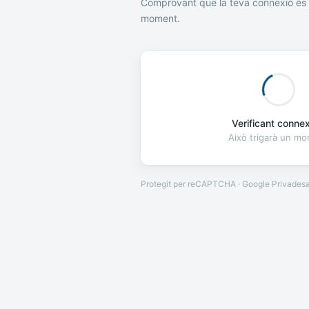
Comprovant que la teva connexió és 
moment.
Verificant connexi
Això trigarà un m
Protegit per reCAPTCHA · Google
Privades