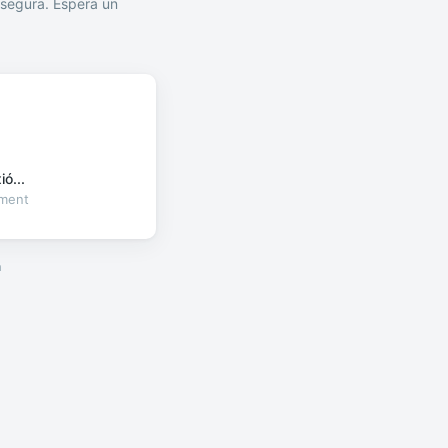
segura. Espera un
ó...
oment
a